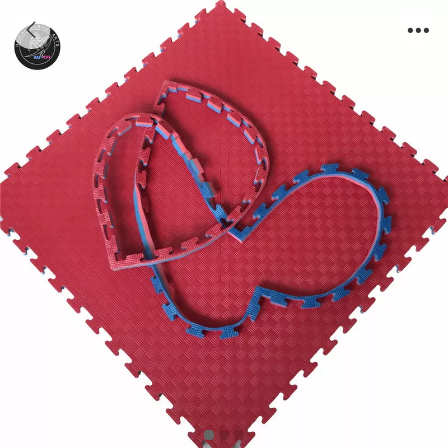
1mX1m Taekwondo Mats With Edges